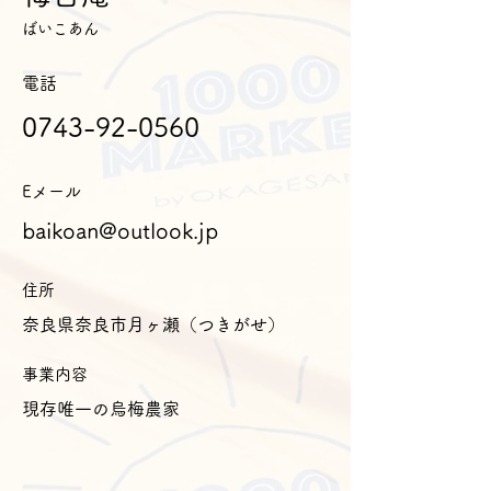
ばいこあん
電話
0743-92-0560
Eメール
baikoan@outlook.jp
住所
奈良県奈良市月ヶ瀬（つきがせ）
事業内容
現存唯一の烏梅農家